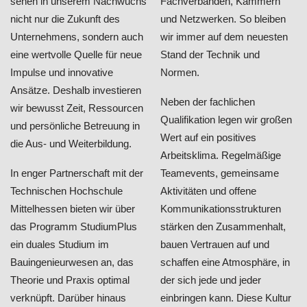
sehen in unserem Nachwuchs
Fachverbänden, Kammern
nicht nur die Zukunft des
und Netzwerken. So bleiben
Unternehmens, sondern auch
wir immer auf dem neuesten
eine wertvolle Quelle für neue
Stand der Technik und
Impulse und innovative
Normen.
Ansätze. Deshalb investieren
Neben der fachlichen
wir bewusst Zeit, Ressourcen
Qualifikation legen wir großen
und persönliche Betreuung in
Wert auf ein positives
die Aus- und Weiterbildung.
Arbeitsklima. Regelmäßige
In enger Partnerschaft mit der
Teamevents, gemeinsame
Technischen Hochschule
Aktivitäten und offene
Mittelhessen bieten wir über
Kommunikationsstrukturen
das Programm StudiumPlus
stärken den Zusammenhalt,
ein duales Studium im
bauen Vertrauen auf und
Bauingenieurwesen an, das
schaffen eine Atmosphäre, in
Theorie und Praxis optimal
der sich jede und jeder
verknüpft. Darüber hinaus
einbringen kann. Diese Kultur