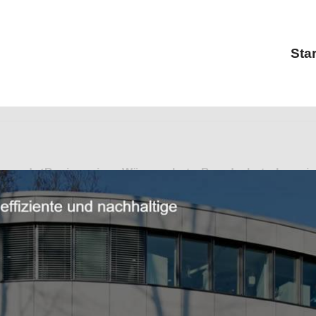
Star
eurbüro und ✓Bauingenieur, Wärmeschutz, Brandschutz, Inge
 in Arzbach. ➡️ Pfeiffer Ingenieure, Ihr Statiker & Ingeni