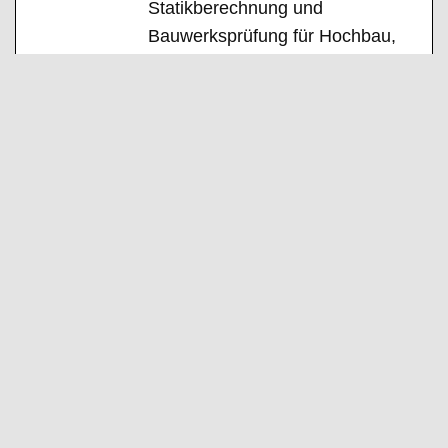
Statikberechnung und
Bauwerksprüfung für Hochbau,
Tiefbau, Ingenieur- und
Brückenbau. Zu den
Kernkompetenzen zählen
außerdem Brandschutzplanung,
Bauwerkssanierung und
nachhaltiges Bauen. Mit einem
interdisziplinären Team begleitet
Pfeiffer Ingenieure Bauprojekte
von der Planung bis zur
Bauüberwachung und legt dabei
großen Wert auf Qualität,
Wirtschaftlichkeit und
Termintreue. Die enge
Zusammenarbeit mit