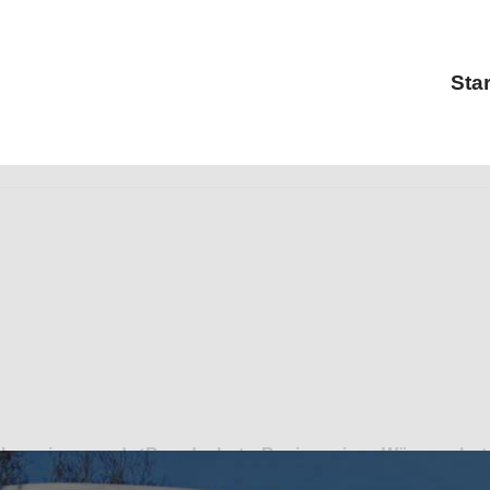
Star
ffer Ingenieure und ✓Brandschutz, Bauingenieur, Wärmeschut
eurlösungen für Elbingen? ➡️ Pfeiffer Ingenieure, Ihr Stat