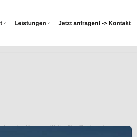
t
Leistungen
Jetzt anfragen! -> Kontakt
Start
Leistungen
Jetzt anfragen! -> Kontakt
z, Ingenieurlösungen. Wollen Sie ✓Bauingenieur,
iker & Ingenieur. Ihr Erfolg, unser Versprechen ✉.