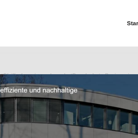
Star
↗️Pfeiffer Ingenieure als auch ✓Brandschutz, Bauingenieur,
nieur, ✓Ingenieurbüro, ✓Wärmeschutz als auch ✓Ingenieurl