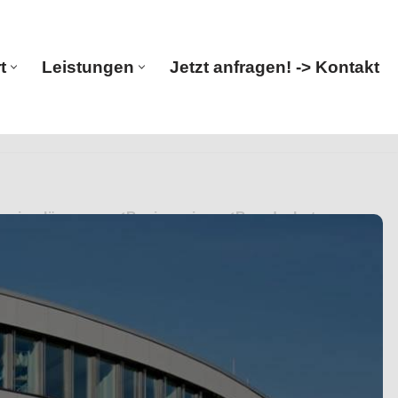
t
Leistungen
Jetzt anfragen! -> Kontakt
Start
Leistungen
Jetzt anfragen! -> Kontakt
Ingenieurlösungen. ✓Bauingenieur, ✓Brandschutz,
 Großkarlbach. Auf Ihren Besuch freuen wir uns ✉.