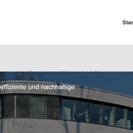
Star
urbüro als auch ✓Bauingenieur, Wärmeschutz, Brandschutz, 
️ Pfeiffer Ingenieure, Ihr Statiker & Ingenieur für 67229