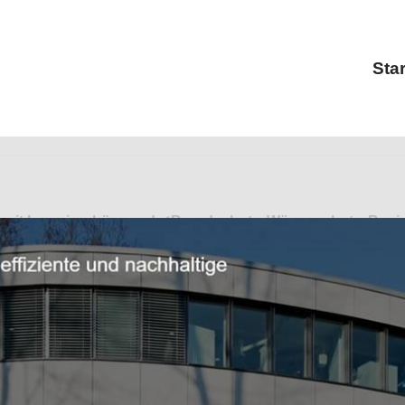
Star
bereit Ingenieurbüro und ✓Brandschutz, Wärmeschutz, Baui
eurlösungen? ➡️ Pfeiffer Ingenieure, Ihr Statiker & Inge