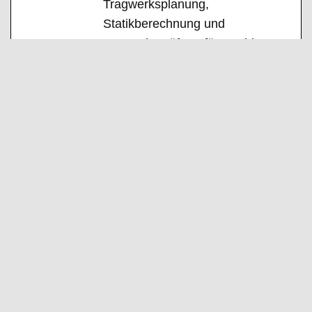
Tragwerksplanung,
Statikberechnung und
Bauwerksprüfung für Hochbau,
Tiefbau, Ingenieur- und
Brückenbau. Zu den
Kernkompetenzen zählen
außerdem Brandschutzplanung,
Bauwerkssanierung und
nachhaltiges Bauen. Mit einem
interdisziplinären Team begleitet
Pfeiffer Ingenieure Bauprojekte
von der Planung bis zur
Bauüberwachung und legt dabei
großen Wert auf Qualität,
Wirtschaftlichkeit und
Termintreue. Die enge