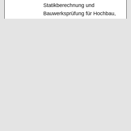
Statikberechnung und
Bauwerksprüfung für Hochbau,
Tiefbau, Ingenieur- und
Brückenbau. Zu den
Kernkompetenzen zählen
außerdem Brandschutzplanung,
Bauwerkssanierung und
nachhaltiges Bauen. Mit einem
interdisziplinären Team begleitet
Pfeiffer Ingenieure Bauprojekte
von der Planung bis zur
Bauüberwachung und legt dabei
großen Wert auf Qualität,
Wirtschaftlichkeit und
Termintreue. Die enge
Zusammenarbeit mit