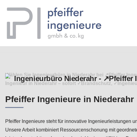
Zum
Inhalt
springen
Wählen Sie Ingenieurbüro in Niederahr bei ↗️Pfeiffer Ing
Ingenieur in Niederahr – sofort ✓Brandschutz, ✓Ingeni
Pfeiffer Ingenieure in Niederahr
Pfeiffer Ingenieure steht für innovative Ingenieurleistungen
Unsere Arbeit kombiniert Ressourcenschonung mit geordneten A