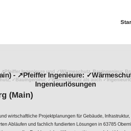
Star
 ↗️Pfeiffer Ingenieure und ✓Wärmeschutz, Bauingenieur, Bra
tz, ✓Bauingenieur, ✓Wärmeschutz als auch ✓Ingenieurlösung
rg (Main)
und wirtschaftliche Projektplanungen für Gebäude, Infrastruktu
ierten Abläufen und fachlich fundierten Lösungen in 63785 Ober