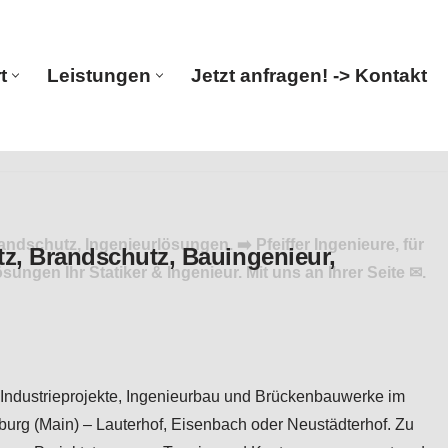
t
Leistungen
Jetzt anfragen! -> Kontakt
Start
Leistungen
Jetzt anfragen! -> Kontakt
ndschutz, Ingenieurlösungen. ➡️ Pfeiffer Ingenieure, für
en Ihr Statiker & Ingenieur. Mit uns an Ihrer Seite ✉.
r, Industrieprojekte, Ingenieurbau und Brückenbauwerke im
nburg (Main) – Lauterhof, Eisenbach oder Neustädterhof. Zu