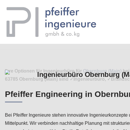
Zum
Inhalt
springen
Ihre Optionen für Ingenieurbüro für
Obernburg (Main)
bei
63785 Obernburg (Main) sind ✓Ingenieurbüro, ✓Brandschu
Pfeiffer Engineering in Obernbu
Bei Pfeiffer Ingenieure stehen innovative Ingenieurkonzepte 
Mittelpunkt. Wir verbinden nachhaltige Planung mit struktur