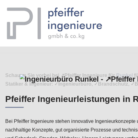
Zum
Inhalt
springen
Schauen Sie vorbei bei ↗️Pfeiffer Ingenieure für
Runkel
fü
Statiker & Ingenieur: ✓Ingenieurbüro, ✓Brandschutz, ✓
Pfeiffer Ingenieurleistungen in 
Bei Pfeiffer Ingenieure stehen innovative Ingenieurkonzepte 
nachhaltige Konzepte, gut organisierte Prozesse und technis