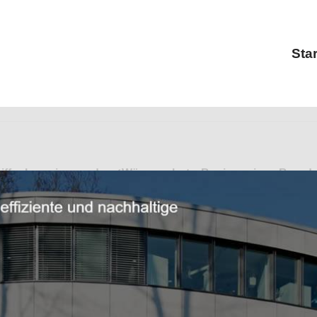
Star
eiffer Ingenieure oder ✓Wärmeschutz, Bauingenieur, Brand
ieurlösungen. ➡️ Pfeiffer Ingenieure, Ihr Statiker & Ing