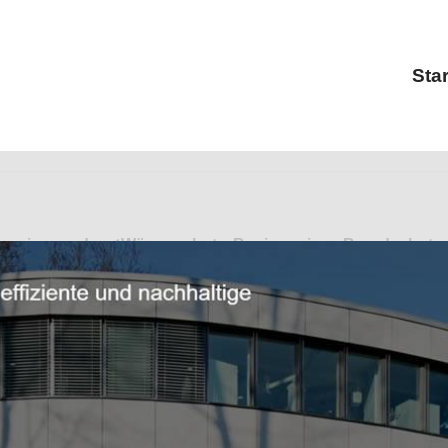
Star
ngenieure oder ✓Wärmeschutz, Bauingenieur, Brandschutz, In
dschutz, ✓Bauingenieur, ✓Wärmeschutz oder ✓Ingenieurlösu