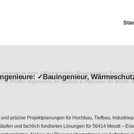
Star
iffer Ingenieure oder ✓Wärmeschutz, Bauingenieur, Brandsc
feiffer Ingenieure, Ihr Statiker & Ingenieur für Meudt. W
n und präzise Projektplanungen für Hochbau, Tiefbau, Industrie
äufen und fachlich fundierten Lösungen für 56414 Meudt – Eis