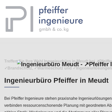
Zum
Inhalt
springen
Treffen Sie Ihre Wahl Ingenieurbüro in Meudt bei ↗️Pfe
✓Brandschutz, ✓Wärmeschutz und ✓Ingenieurlösungen? ➡️ P
Ingenieurbüro Pfeiffer in Meudt
Bei Pfeiffer Ingenieure stehen praxisnahe Ingenieurlösunge
verbinden ressourcenschonende Planung mit geordneten Abl