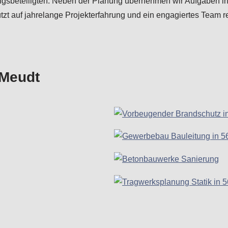
ungsbeteiligten. Neben der Planung übernehmen wir Aufgaben i
zt auf jahrelange Projekterfahrung und ein engagiertes Team rea
 Meudt