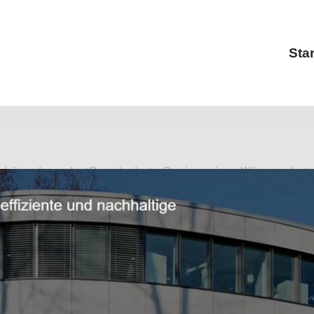
Star
rbüro als auch ✓Brandschutz, Bauingenieur, Wärmeschutz
ieurlösungen in Reiskirchen: ➡️ Pfeiffer Ingenieure, Ihr S